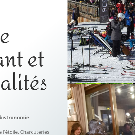
re
nt et
alités
 bistronomie
 l’étoile, Charcuteries