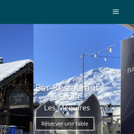
Bar-Restaurant
L'Étoile
Les Ménuires
Réserver une table