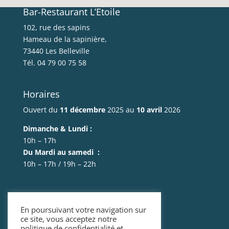
Bar-Restaurant L’Etoile
102, rue des sapins
Hameau de la sapinière,
73440 Les Belleville
Tél. 04 79 00 75 58
Horaires
Ouvert du
11 décembre
2025 au
10 avril
2026
Dimanche & Lundi :
10h – 17h
Du Mardi au samedi :
10h – 17h / 19h – 22h
Mentions légales
En poursuivant votre navigation sur
Politique de confidentialité
ce site, vous acceptez notre
politique de confidentialité et