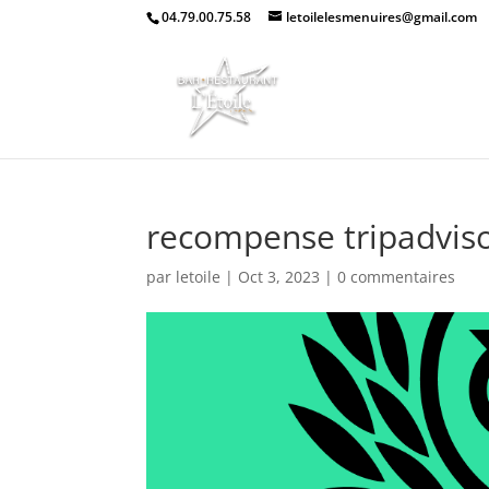
04.79.00.75.58
letoilelesmenuires@gmail.com
recompense tripadvis
par
letoile
|
Oct 3, 2023
|
0 commentaires