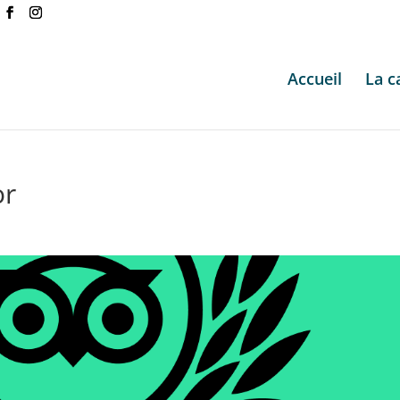
Accueil
La c
or