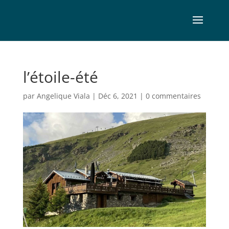
l’étoile-été
par
Angelique Viala
|
Déc 6, 2021
|
0 commentaires