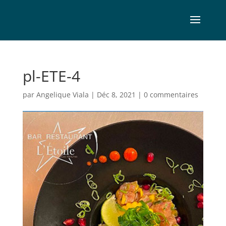
pl-ETE-4
par
Angelique Viala
|
Déc 8, 2021
|
0 commentaires